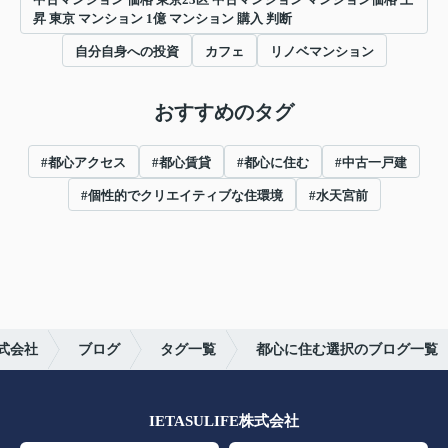
昇 東京 マンション 1億 マンション 購入 判断
自分自身への投資
カフェ
リノベマンション
おすすめのタグ
#都心アクセス
#都心賃貸
#都心に住む
#中古一戸建
#個性的でクリエイティブな住環境
#水天宮前
株式会社
ブログ
タグ一覧
都心に住む選択のブログ一覧
IETASULIFE株式会社