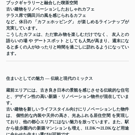
ブックギャラリーと融合した喫茶空間
古い建物をリノベーションしたおしゃれカフェ
テラス席で隅田川の風を感じられるカフェ
など、休日の 「
カフェホッピング
」 が楽しめるラインナップが
充実しています。
こうしたカフェは、ただ飲み物を楽しむだけでなく、
友人との
語らいの場
や
デートスポット
としても人気が高まり、週末にな
ると多くの人がゆったりと時間を過ごしに訪れるようになってい
ます。
住まいとしての魅力 — 伝統と現代のミックス
蔵前エリアには、
古き良き日本の景観を感じさせる伝統的な住宅
と、デザイン性の高い新築・リノベーション物件
が混在していま
す。
古い建物を新しいライフスタイル向けにリノベーションした物件
は、
個性的な内装や天井の高さ、光あふれる居住空間
を実現し
ており、他の都心エリアにはない魅力を放っています。また、駅
から徒歩圏内の新築マンションも増え、1LDK〜2LDKなど用途
に合わせた住まい選びが可能です。