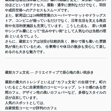
分ほどという好アクセス。通勤・通学に便利なだけでなく、羽田
や成田空港へのアクセスもスムーズです。
また、駅周辺には24時間営業のスーパーマーケットやドラッグス
トア、コンビニが揃っているだけでなく、日常生活を支える商店
街や生活利便施設も充実しています。 こうした点も、
若い夫婦
やシングル層にとって“住みやすい街”として人気なのは当然の理
由
といえるでしょう。
さらに、蔵前エリアは治安が比較的良く、静かで落ち着いた雰囲
気が保たれているため、 仕事帰りや休日の散歩も安心して楽し
めるのも大きな魅力です。
蔵前カフェ文化 — クリエイティブで居心地の良い街歩き
蔵前の最大のトレンドといえば
“カフェ文化”
の台頭です。町の
いたるところに自家焙煎のコーヒーショップ、レトロ感のある空
間カフェ、デザイン性の高いカフェバーなど、多様なスタイルの
店が点在しています。
人気のスポットとしては、
自家焙煎コーヒーが評判のカフェ