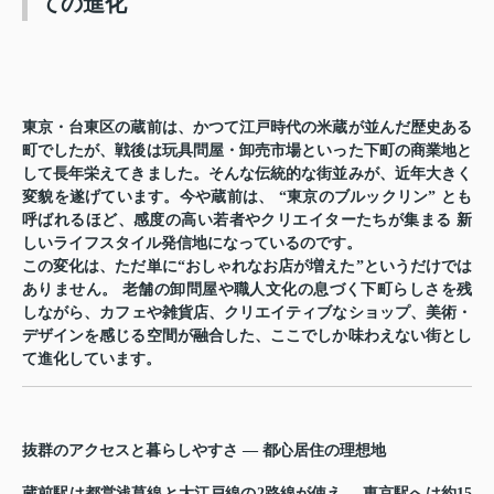
ての進化
東京・台東区の蔵前は、かつて江戸時代の米蔵が並んだ歴史ある
町でしたが、戦後は玩具問屋・卸売市場といった下町の商業地と
して長年栄えてきました。そんな伝統的な街並みが、近年大きく
変貌を遂げています。今や蔵前は、
“東京のブルックリン”
とも
呼ばれるほど、感度の高い若者やクリエイターたちが集まる
新
しいライフスタイル発信地
になっているのです。
この変化は、ただ単に“おしゃれなお店が増えた”というだけでは
ありません。 老舗の卸問屋や職人文化の息づく下町らしさを残
しながら、
カフェや雑貨店、クリエイティブなショップ、美術・
デザインを感じる空間
が融合した、ここでしか味わえない街とし
て進化しています。
抜群のアクセスと暮らしやすさ — 都心居住の理想地
蔵前駅は都営浅草線と大江戸線の2路線が使え、 東京駅へは約15