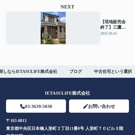
NEXT
【現地販売会
終了】三鷹新
川４丁目
2025.10.14
ならIETASULIFE株式会社
ブログ
中古住宅という選択
IETASULIFE株式会社
03-3639-5030
お問い合わせ
〒103-0013
東京都中央区日本橋人形町２丁目11番8号 人形町ＴＯビル３階